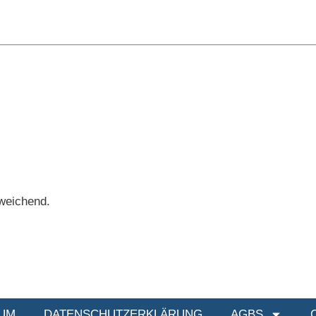
bweichend.
UM
DATENSCHUTZERKLÄRUNG
AGBS